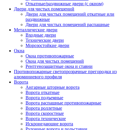
Откатные/раздвижные двери (с окном)
Двери для чистых помещений
Двери для чистых помещений откатные или
раздвижные
Двери для чистых помещений распашные
Металлические двери
Входные двери
Технические двери
Морозостойкие двери
Окна
Окна противопожарные
Окна для чистых помещений
Рентгенозащитные окна и ставни
Противопожарные светопрозрачные прегородки из
алюминиевого профиля
Ворота
Ангарные шторные ворота
Ворота откатные
Ворота подъемные
Ворота распашные противопожарные
Ворота роллетные
Ворота скоростные
Ворота технические
Искронедающие ворота
Рулонные ворота и рольставни