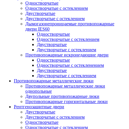
Одностворчатые
Одностворчатые с остеклением
Двустворчатые
Двустворчатые с остеклением
Дымогазонепроницаемые противопожарные
двери IES60
Одностворчатые
Одностворчатые с остеклением
Двустворчатые
Двустворчатые с остеклением
Противопожарные искронедающие двери
Одностворчатые
Одностворчатые с остекленением
Двустворчатые
Двустворчатые с остеклением
Противопожарные металлические люки
Противопожарные металлические люки
однопольные
Двупольные противопожарные люки
Противопожарные горизонтальные люки
Рентгенозащитные двери
Двустворчатые
Двустворчатые с остеклением
Одностворчатые
Одностворчатые с остеклением