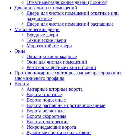
Откатные/раздвижные двери (с окном)
Двери для чистых помещений
Двери для чистых помещений откатные или
раздвижные
Двери для чистых помещений распашные
Металлические двери
Входные двери
Технические двери
Морозостойкие двери
Окна
Окна противопожарные
Окна для чистых помещений
Рентгенозащитные окна и ставни
Противопожарные светопрозрачные прегородки из
алюминиевого профиля
Ворота
Ангарные шторные ворота
Ворота откатные
Ворота подъемные
Ворота распашные противопожарные
Ворота роллетные
Ворота скоростные
Ворота технические
Искронедающие ворота
Рулонные ворота и рольставни