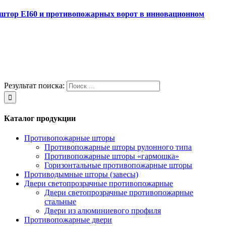
штор EI60 и противопожарных ворот в инновационном
Результат поиска:
Каталог продукции
Противопожарные шторы
Противопожарные шторы рулонного типа
Противопожарные шторы «гармошка»
Горизонтальные противопожарные шторы
Противодымные шторы (завесы)
Двери светопрозрачные противопожарные
Двери светопрозрачные противопожарные
стальные
Двери из алюминиевого профиля
Противопожарные двери