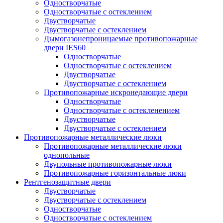
Одностворчатые
Одностворчатые с остеклением
Двустворчатые
Двустворчатые с остеклением
Дымогазонепроницаемые противопожарные
двери IES60
Одностворчатые
Одностворчатые с остеклением
Двустворчатые
Двустворчатые с остеклением
Противопожарные искронедающие двери
Одностворчатые
Одностворчатые с остекленением
Двустворчатые
Двустворчатые с остеклением
Противопожарные металлические люки
Противопожарные металлические люки
однопольные
Двупольные противопожарные люки
Противопожарные горизонтальные люки
Рентгенозащитные двери
Двустворчатые
Двустворчатые с остеклением
Одностворчатые
Одностворчатые с остеклением