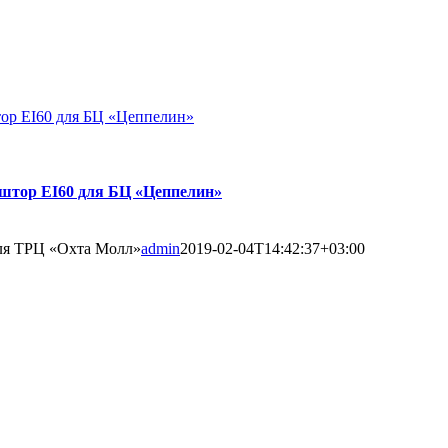
ор EI60 для БЦ «Цеппелин»
штор EI60 для БЦ «Цеппелин»
ля ТРЦ «Охта Молл»
admin
2019-02-04T14:42:37+03:00