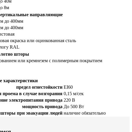
до 40м
до 8м
 вертикальные направляющие
мм до 400мм
мм до 400мм
истовая
овая окраска или оцинкованная сталь
алогу RAL
лотно шторы
рованием или кремнезем с полимерным покрытием
е характеристики
предел огнестойкости
EI60
 проема в случае возгорания
0,15 м/сек
ние электропитания привода
220 В
мощность привода
До 500 Вт
 шторы при эвакуации людей
наличие обязательно
емся