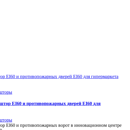
р EI60 и противопожарных дверей EI60 для гипермаркета
шторы
штор EI60 и противопожарных дверей EI60 для
шторы
ор EI60 и противопожарных ворот в инновационном центре