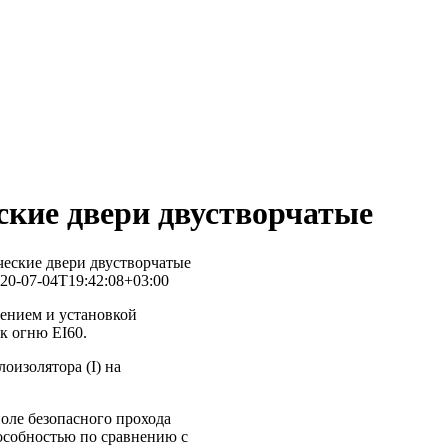
кие двери двустворчатые
еские двери двустворчатые
20-07-04T19:42:08+03:00
ением и установкой
к огню EI60.
оизолятора (I) на
оле безопасного прохода
особностью по сравнению с