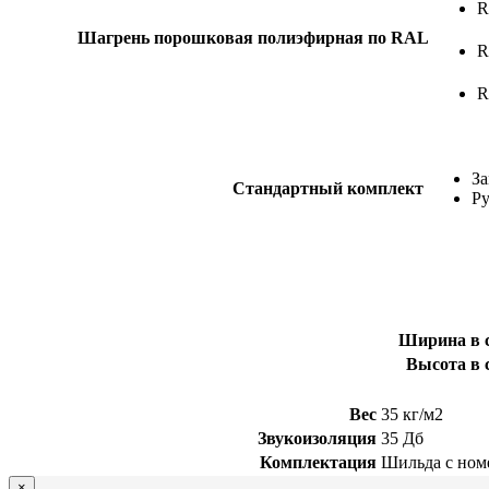
R
Шагрень порошковая полиэфирная по RAL
R
R
З
Стандартный комплект
Ру
Ширина в 
Высота в 
Вес
35 кг/м2
Звукоизоляция
35 Дб
Комплектация
Шильда с номе
×