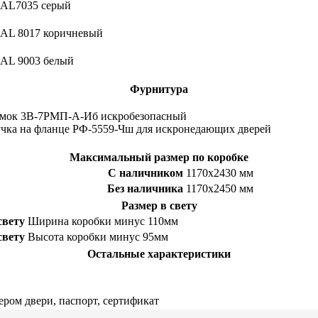
AL7035 серый
AL 8017 коричневый
AL 9003 белый
Фурнитура
амок 3В-7РМП-А-Иб искробезопасный
чка на фланце РФ-5559-Чш для искронедающих дверей
Максимальный размер по коробке
С наличником
1170х2430 мм
Без наличника
1170х2450 мм
Размер в свету
свету
Ширина коробки минус 110мм
свету
Высота коробки минус 95мм
Остальные характеристики
ром двери, паспорт, сертификат