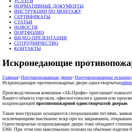
УСЛУГИ
НОРМАТИВНЫЕ ДОКУМЕНТЫ
ИНСТРУКЦИИ ПО МОНТАЖУ
СЕРТИФИКАТЫ
СТАТЬИ
НОВОСТИ
ПОРТФОЛИО
ВИДЕО-ПРЕЗЕНТАЦИИ
СОТРУДНИЧЕСТВО
КОНТАКТЫ
Искронедающие противопожар
Главная
>
Противопожарные двери
>
Противопожарные искроне
Искронедающие противопожарные двери одностворчатые
admi
Производственная компания «АБ-Профи» приглашает повысит
Вашего объекта торговли, офисного/жилого здания или произв
искронедающей
противопожарной одностворчатой дверью
.
Такие конструкции оснащаются специальными петлями, замка
исключающими высекание искр при их закрывании, открывани
Одностворчатые искронедающие двери тоже обладают степень
EI60. При этом они максимально похожи на обычные изделия б