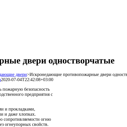
ные двери одностворчатые
дающие двери
>
Искронедающие противопожарные двери одност
n
2020-07-04T22:42:08+03:00
ь пожарную безопасность
одственного предприятия с
ми и прокладками,
и и даже хлопках.
ю сопротивляемости огню
ез огнеупорных свойств.