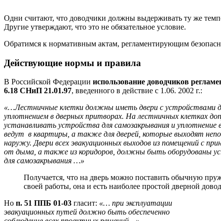
Одни считают, что доводчики должны выдерживать ту же темпе
Другие утверждают, что это не обязательное условие.
Обратимся к нормативным актам, регламентирующим безопасн
Действующие нормы и правила
В Российской Федерации
использование доводчиков реглам
6.18 СНиП 21.01.97
, введенного в действие с 1.06. 2002 г.:
«…Лестничные клетки должны иметь двери с устройствами дл
уплотнением в дверных притворах.
На лестничных клетках доп
устанавливать устройства для самозакрывания и уплотнение 
ведут в квартиры, а также для дверей, которые выходят неп
наружу.
Двери всех эвакуационных выходов из помещений с пр
от дыма, а также из коридоров, должны быть оборудованы 
для самозакрывания …»
Получается, что на дверь можно поставить обычную пружи
своей работы, она и есть наиболее простой дверной дово
Но
п. 51 ППБ 01-03
гласит:
«… при эксплуатации
эвакуационных путей должно быть обеспеченно
соблюдение всех проектных решений…»