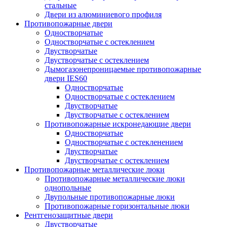
стальные
Двери из алюминиевого профиля
Противопожарные двери
Одностворчатые
Одностворчатые с остеклением
Двустворчатые
Двустворчатые с остеклением
Дымогазонепроницаемые противопожарные
двери IES60
Одностворчатые
Одностворчатые с остеклением
Двустворчатые
Двустворчатые с остеклением
Противопожарные искронедающие двери
Одностворчатые
Одностворчатые с остекленением
Двустворчатые
Двустворчатые с остеклением
Противопожарные металлические люки
Противопожарные металлические люки
однопольные
Двупольные противопожарные люки
Противопожарные горизонтальные люки
Рентгенозащитные двери
Двустворчатые