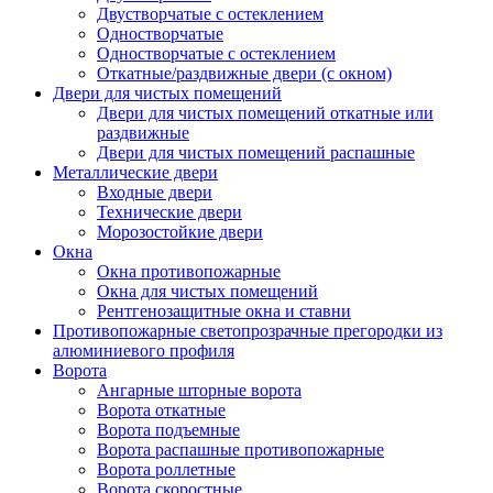
Двустворчатые с остеклением
Одностворчатые
Одностворчатые с остеклением
Откатные/раздвижные двери (с окном)
Двери для чистых помещений
Двери для чистых помещений откатные или
раздвижные
Двери для чистых помещений распашные
Металлические двери
Входные двери
Технические двери
Морозостойкие двери
Окна
Окна противопожарные
Окна для чистых помещений
Рентгенозащитные окна и ставни
Противопожарные светопрозрачные прегородки из
алюминиевого профиля
Ворота
Ангарные шторные ворота
Ворота откатные
Ворота подъемные
Ворота распашные противопожарные
Ворота роллетные
Ворота скоростные